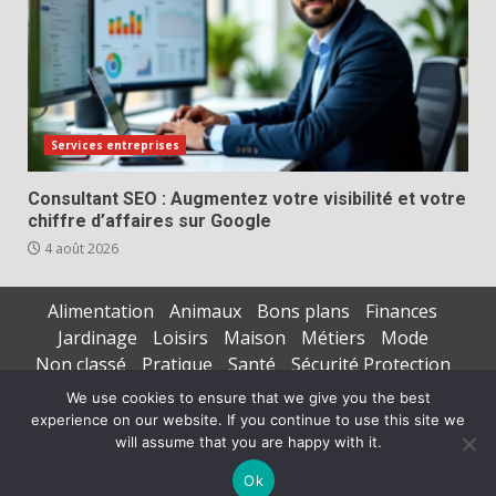
Services entreprises
Consultant SEO : Augmentez votre visibilité et votre
chiffre d’affaires sur Google
4 août 2026
Alimentation
Animaux
Bons plans
Finances
Jardinage
Loisirs
Maison
Métiers
Mode
Non classé
Pratique
Santé
Sécurité Protection
Services entreprises
Technologie
Transports
We use cookies to ensure that we give you the best
experience on our website. If you continue to use this site we
Copyright © All rights reserved.
|
DarkNews
par AF
will assume that you are happy with it.
themes
Ok