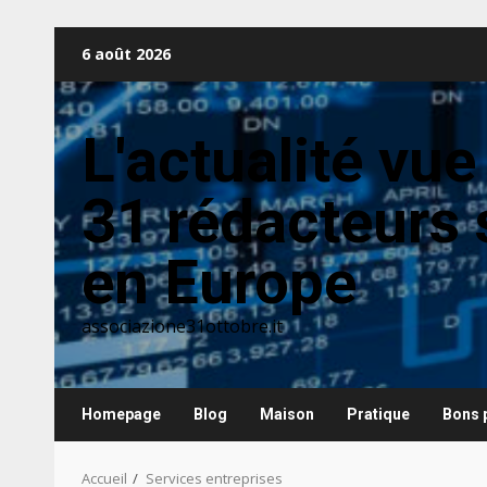
Aller
6 août 2026
au
contenu
L'actualité vue
31 rédacteurs 
en Europe
associazione31ottobre.it
Homepage
Blog
Maison
Pratique
Bons 
Accueil
Services entreprises