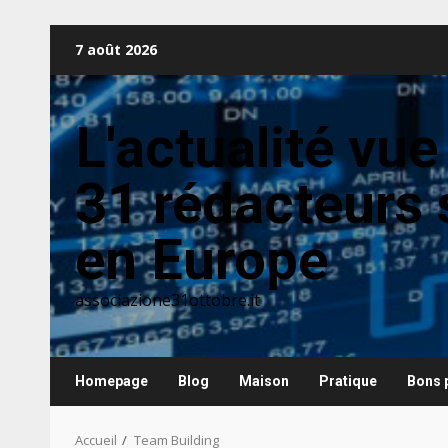
Aller
7 août 2026
au
contenu
L'actualité vue
31 rédacteurs 
en Europe
associazione31ottobre.it
Homepage
Blog
Maison
Pratique
Bons 
Accueil
Team Building