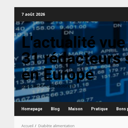
Aller
7 août 2026
au
contenu
L'actualité vue
31 rédacteurs 
en Europe
associazione31ottobre.it
Homepage
Blog
Maison
Pratique
Bons 
Accueil
Diabète alimentation