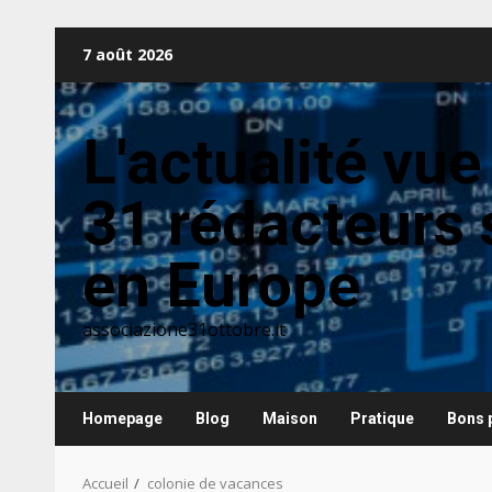
Aller
7 août 2026
au
contenu
L'actualité vue
31 rédacteurs 
en Europe
associazione31ottobre.it
Homepage
Blog
Maison
Pratique
Bons 
Accueil
colonie de vacances