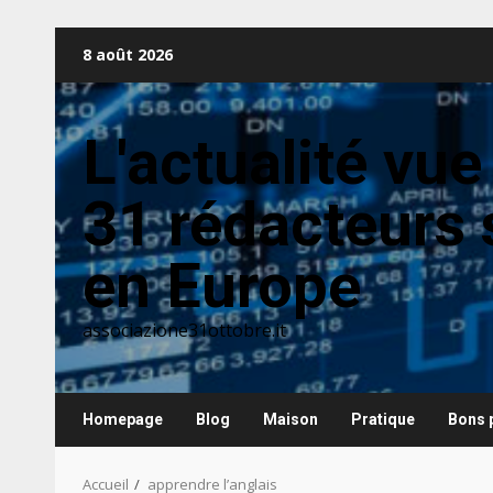
Aller
8 août 2026
au
contenu
L'actualité vue
31 rédacteurs 
en Europe
associazione31ottobre.it
Homepage
Blog
Maison
Pratique
Bons 
Accueil
apprendre l’anglais