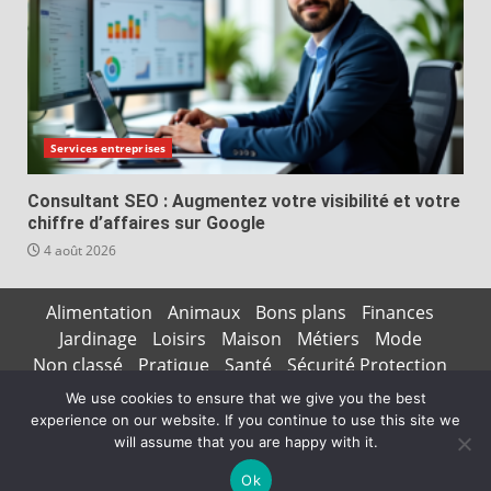
Services entreprises
Consultant SEO : Augmentez votre visibilité et votre
chiffre d’affaires sur Google
4 août 2026
Alimentation
Animaux
Bons plans
Finances
Jardinage
Loisirs
Maison
Métiers
Mode
Non classé
Pratique
Santé
Sécurité Protection
Services entreprises
Technologie
Transports
We use cookies to ensure that we give you the best
experience on our website. If you continue to use this site we
Copyright © All rights reserved.
|
DarkNews
par AF
will assume that you are happy with it.
themes
Ok