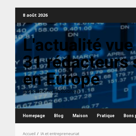
Aller
8 août 2026
au
contenu
L'actualité vue
31 rédacteurs 
en Europe
associazione31ottobre.it
Homepage
Blog
Maison
Pratique
Bons 
Accueil
IA et entrepreneuriat