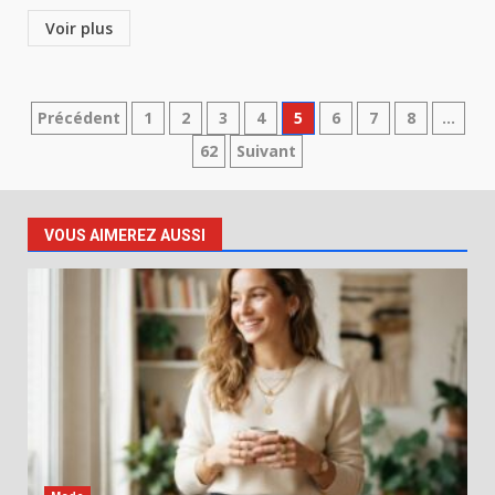
Voir plus
Pagination
Précédent
1
2
3
4
5
6
7
8
…
62
Suivant
des
publications
VOUS AIMEREZ AUSSI