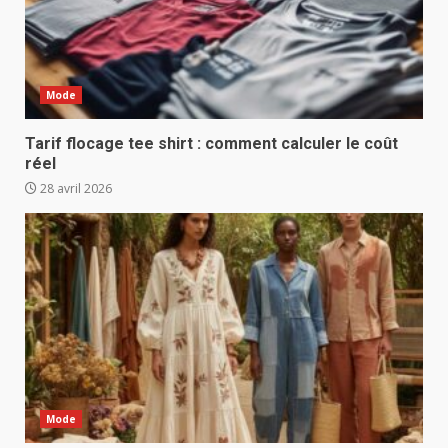
Mode
Tarif flocage tee shirt : comment calculer le coût
réel
28 avril 2026
Mode